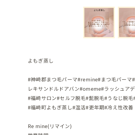
よもぎ蒸し
#神崎郡まつ毛パーマ#remine#まつ毛パ
レキサンドルドアバン#omeme#ラッシュア
#福崎サロン#セルフ脱毛#髭脱毛#うなじ脱毛
#福崎町よもぎ蒸し#温活#更年期#冷え性改善
Re mine(リマイン)